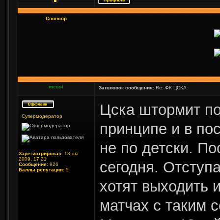
Спонсор
messi
Заголовок сообщения:
Re: ФК ЦСКА
Цска штормит по
Супермодератор
принципе и в по
не по детски. П
Зарегистрирован:
18 окт
2009, 17:21
сегодня. Отступа
Сообщения:
926
Баллы репутации:
5
хотят выходить и
матчах с таким 