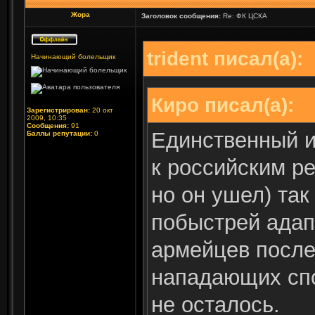
Жора
Заголовок сообщения:
Re: ФК ЦСКА
trident писал(а):
Начинающий болельщик
Киро писал(а):
Зарегистрирован:
20 окт
2009, 10:35
Сообщения:
91
Единственный и
Баллы репутации:
0
к российским р
но он ушел) так
побыстрей адапт
армейцев после
нападающих спо
не осталось.