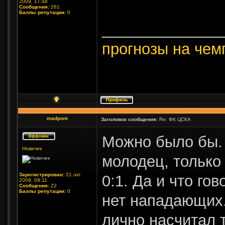
2009, 17:48
Сообщения:
261
Баллы репутации:
0
______________
прогнозы на чем
madponi
Заголовок сообщения:
Re: ФК ЦСКА
Можно было бы.
Новичек
молодец, только 
Зарегистрирован:
21 окт
0:1. Да и что гов
2009, 09:11
Сообщения:
22
Баллы репутации:
0
нет нападающих.
лично насчитал т