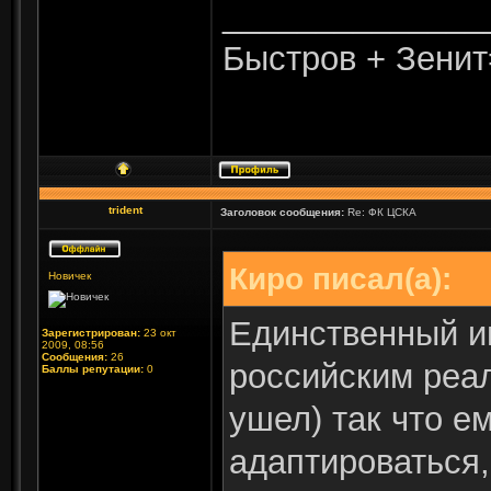
______________
Быстров + Зенит
trident
Заголовок сообщения:
Re: ФК ЦСКА
Киро писал(а):
Новичек
Единственный иг
Зарегистрирован:
23 окт
2009, 08:56
Сообщения:
26
российским реал
Баллы репутации:
0
ушел) так что е
адаптироваться,