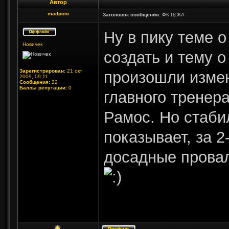
Автор
madponi
Заголовок сообщения:
ФК ЦСКА
Ну в пику теме о
Новичек
создать и тему 
Зарегистрирован:
21 окт
произошли измен
2009, 09:11
Сообщения:
22
Баллы репутации:
0
главного тренер
Рамос. Но стаби
показывает, за 
досадные провал