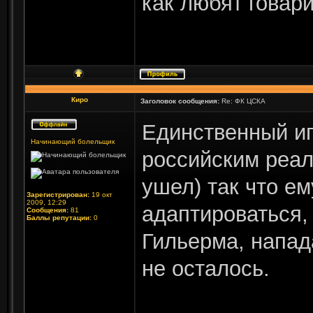
как любят говар
Киро
Заголовок сообщения:
Re: ФК ЦСКА
Единственный иг
Начинающий болельщик
российским реал
ушел) так что е
Зарегистрирован:
19 окт
2009, 12:29
адаптироваться,
Сообщения:
81
Баллы репутации:
0
Гильерма, напад
не осталось.