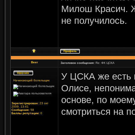
Милош Красич. 
не получилось.
Beer
Заголовок сообщения:
Re: ФК ЦСКА
У ЦСКА же есть 
Начинающий болельщик
Олисе, непонима
основе, по моем
Зарегистрирован:
23 окт
2009, 13:41
смотриться на п
Сообщения:
58
Баллы репутации:
0