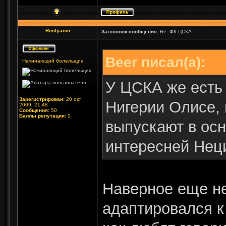
Rimlyanin
Заголовок сообщения:
Re: ФК ЦСКА
Beer писал(а):
Начинающий болельщик
У ЦСКА же есть
Зарегистрирован:
20 окт
Нигерии Олисе,
2009, 21:48
Сообщения:
50
Баллы репутации:
0
выпускают в осн
интересней Неци
Наверное еще не
адаптировался к