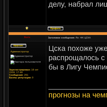
делу, набрал ли
Boris
Заголовок сообщения:
Re: ФК ЦСКА
Цска похоже уже
Администратор
распрощалось с
бы в Лигу Чемпи
Зарегистрирован:
16 окт
2009, 17:48
Сообщения:
261
Баллы репутации:
0
______________
прогнозы на чем