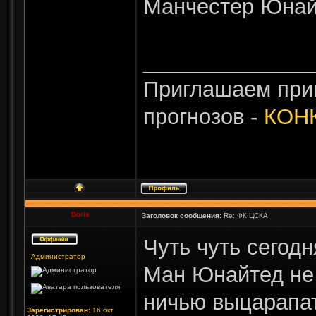
Манчестер Юнай
______________
Приглашаем прин
прогнозов -
КОН
Boris
Заголовок сообщения:
Re: ФК ЦСКА
Чуть чуть сегод
Администратор
Ман Юнайтед не
ничью выцарапат
Зарегистрирован:
16 окт